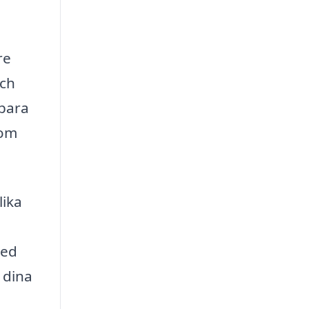
re
och
 bara
som
lika
med
 dina