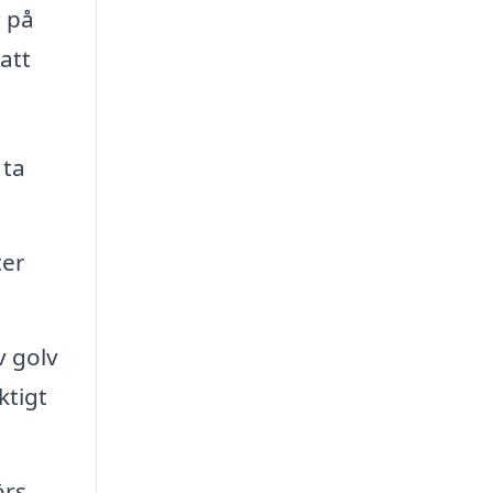
r på
att
 ta
ter
 golv
ktigt
örs