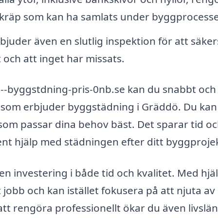
 skräp som kan ha samlats under byggprocess
uder även en slutlig inspektion för att säker
t och att inget har missats.
--byggstdning-pris-0nb.se kan du snabbt och
ag som erbjuder byggstädning i Gräddö. Du kan
som passar dina behov bäst. Det sparar tid o
ent hjälp med städningen efter ditt byggproje
en investering i både tid och kvalitet. Med hjä
 jobb och kan istället fokusera på att njuta av 
t rengöra professionellt ökar du även livslä