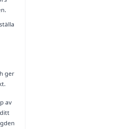
en.
ställa
ch ger
kt.
lp av
ditt
ngden