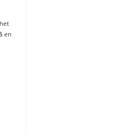
nhet
få en