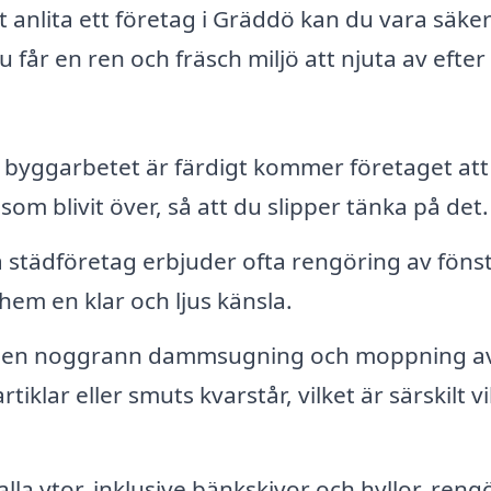
anlita ett företag i Gräddö kan du vara säke
 får en ren och fräsch miljö att njuta av efter 
t byggarbetet är färdigt kommer företaget att
om blivit över, så att du slipper tänka på det.
 städföretag erbjuder ofta rengöring av föns
 hem en klar och ljus känsla.
en noggrann dammsugning och moppning av
klar eller smuts kvarstår, vilket är särskilt vi
 alla ytor, inklusive bänkskivor och hyllor, reng