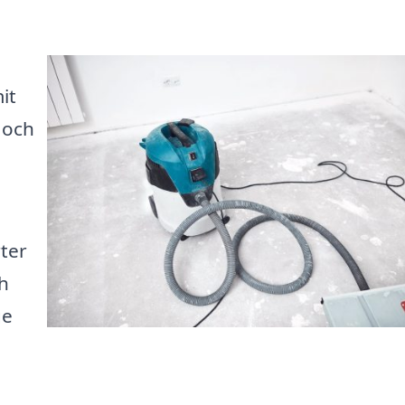
it
 och
ter
ch
ge