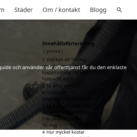
m
Städer
Om / kontakt
Blogg
Innehållsförteckning
gömma
1
Vad kan ett företag
som är specialiserat på
uide och använder vår offerttjänst får du den enklaste
byggstädning i Gräddö
hjälpa till med?
2
Få alltid minst 3
erbjudanden för
byggstädning i Gräddö
3
Få 3 erbjudanden för
byggstädning i Gräddö
från professionella
företag
4
Hur mycket kostar