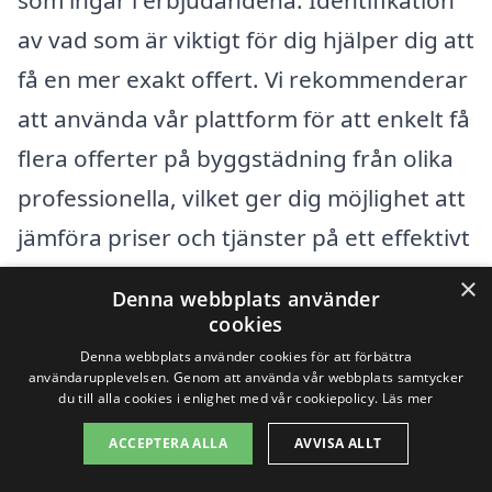
av vad som är viktigt för dig hjälper dig att
få en mer exakt offert. Vi rekommenderar
att använda vår plattform för att enkelt få
flera offerter på byggstädning från olika
professionella, vilket ger dig möjlighet att
jämföra priser och tjänster på ett effektivt
sätt. Genom att noggrant överväga dessa
×
Denna webbplats använder
faktorer kan du säkerställa att du får ett
cookies
bra erbjudande för byggstädning i Rimbo
Denna webbplats använder cookies för att förbättra
användarupplevelsen. Genom att använda vår webbplats samtycker
och att arbetet utförs på ett
du till alla cookies i enlighet med vår cookiepolicy.
Läs mer
tillfredsställande sätt.
ACCEPTERA ALLA
AVVISA ALLT