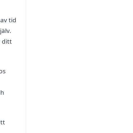
av tid
älv.
 ditt
os
ch
tt
-