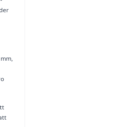
ader
damm,
ro
tt
att