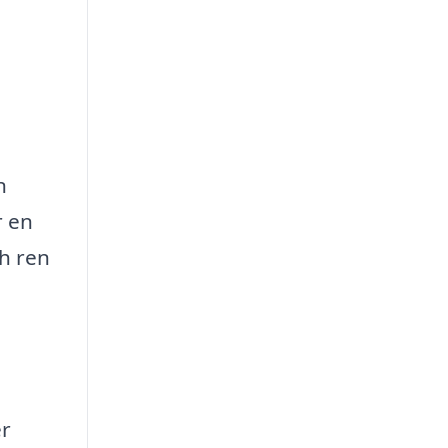
n
r en
ch ren
er