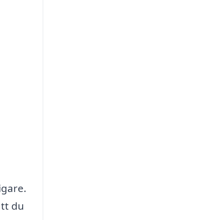
igare.
tt du