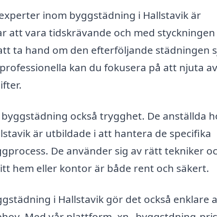
 experter inom byggstädning i Hallstavik är
r att vara tidskrävande och med styckningen 
att ta hand om den efterföljande städningen sj
professionella kan du fokusera på att njuta av
fter.
 byggstädning också trygghet. De anställda h
tavik är utbildade i att hantera de specifika
gprocess. De använder sig av rätt tekniker o
itt hem eller kontor är både rent och säkert.
gstädning i Hallstavik gör det också enklare a
behov. Med vår plattform, xn--byggstdning-pris