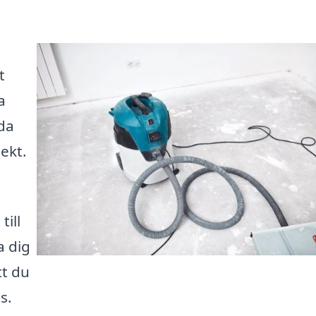
t
a
da
ekt.
till
a dig
tt du
s.