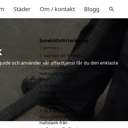
m
Städer
Om / kontakt
Blogg
Innehållsförteckning
k
gömma
1
Vad kan ett företag
som är specialiserat på
uide och använder vår offerttjänst får du den enklaste
byggstädning i
Hallstavik hjälpa till
med?
2
Få alltid minst 3
erbjudanden för
byggstädning i
Hallstavik
3
Få 3 erbjudanden för
byggstädning i
Hallstavik från