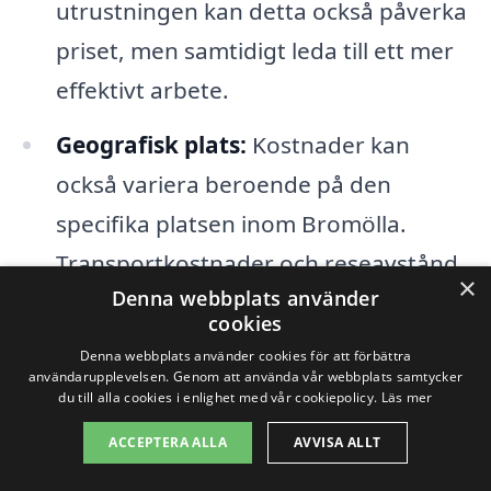
utrustningen kan detta också påverka
priset, men samtidigt leda till ett mer
effektivt arbete.
Geografisk plats:
Kostnader kan
också variera beroende på den
specifika platsen inom Bromölla.
Transportkostnader och reseavstånd
×
Denna webbplats använder
kan påverka det slutgiltiga priset.
cookies
Denna webbplats använder cookies för att förbättra
Att jämföra olika anbud är en klok strategi
användarupplevelsen. Genom att använda vår webbplats samtycker
du till alla cookies i enlighet med vår cookiepolicy.
Läs mer
för att få en bra överblick över priserna
ACCEPTERA ALLA
AVVISA ALLT
för byggstädning i Bromölla. Hos
xn--
byggstdning-pris-0nb.se
kan du enkelt