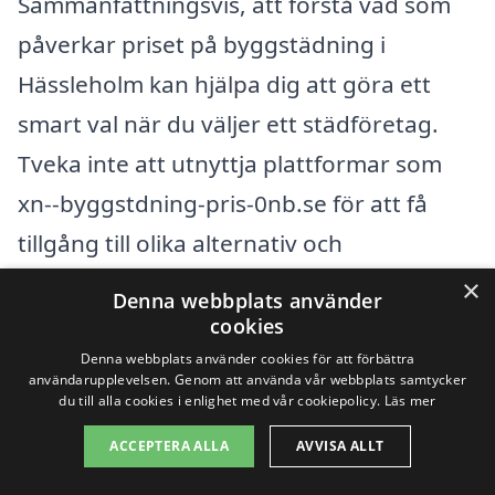
Sammanfattningsvis, att förstå vad som
påverkar priset på byggstädning i
Hässleholm kan hjälpa dig att göra ett
smart val när du väljer ett städföretag.
Tveka inte att utnyttja plattformar som
xn--byggstdning-pris-0nb.se för att få
tillgång till olika alternativ och
erbjudanden.
×
Denna webbplats använder
cookies
Få 3 erbjudanden, gratis och utan
Denna webbplats använder cookies för att förbättra
användarupplevelsen. Genom att använda vår webbplats samtycker
förpliktelser
du till alla cookies i enlighet med vår cookiepolicy.
Läs mer
ACCEPTERA ALLA
AVVISA ALLT