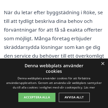
När du letar efter byggstädning i Röke, se
till att tydligt beskriva dina behov och
förväntningar för att få så exakta offerter
som möjligt. Många företag erbjuder
skräddarsydda lösningar som kan ge dig
den service du behöver till ett överkomligt
×
pris, utan att tumma på kvaliteten.
Denna webbplats använder
cookies
Denna webbplats använder cookies för att förbättra
Få 3 erbjudanden, gratis och utan
användarupplevelsen. Genom att använda vår webbplats samtycker
du till alla cookies i enlighet med vår cookiepolicy.
Läs mer
förpliktelser
ACCEPTERA ALLA
AVVISA ALLT