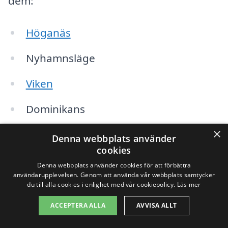
dem:
Höganäs
Nyhamnsläge
Viken
Dominikans
×
Ängelholm
Denna webbplats använder
cookies
Mölle
Denna webbplats använder cookies för att förbättra
användarupplevelsen. Genom att använda vår webbplats samtycker
Kattvik
du till alla cookies i enlighet med vår cookiepolicy.
Läs mer
ACCEPTERA ALLA
AVVISA ALLT
Genom att använda vår plattform kan du