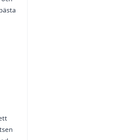
 bästa
ett
tsen