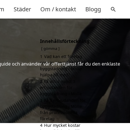
m
Städer
Om / kontakt
Blogg
Innehållsförteckning
gömma
1
Vad kan ett företag
som är specialiserat på
uide och använder vår offerttjänst får du den enklaste
byggstädning i Mölle
hjälpa till med?
2
Få alltid minst 3
erbjudanden för
byggstädning i Mölle
3
Få 3 erbjudanden för
byggstädning i Mölle
från professionella
företag
4
Hur mycket kostar