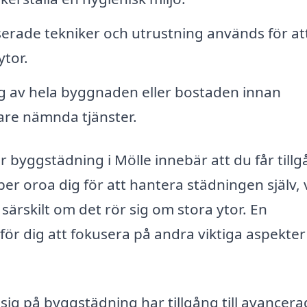
rade tekniker och utrustning används för at
ytor.
g av hela byggnaden eller bostaden innan
igare nämnda tjänster.
för byggstädning i Mölle innebär att du får till
ipper oroa dig för att hantera städningen själv, 
ärskilt om det rör sig om stora ytor. En
 för dig att fokusera på andra viktiga aspekter
sig på byggstädning har tillgång till avancera