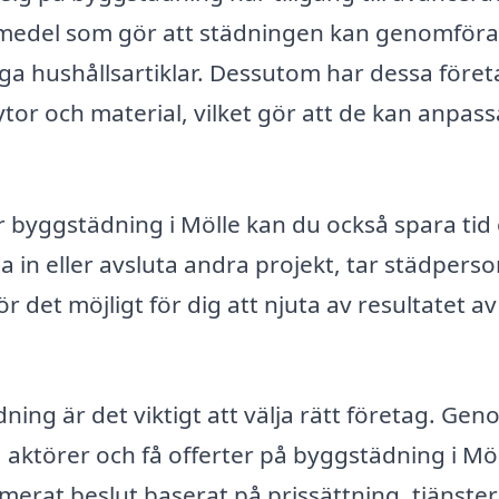
smedel som gör att städningen kan genomför
iga hushållsartiklar. Dessutom har dessa före
ytor och material, vilket gör att de kan anpass
ör byggstädning i Mölle kan du också spara tid
a in eller avsluta andra projekt, tar städperso
r det möjligt för dig att njuta av resultatet av
dning är det viktigt att välja rätt företag. Ge
 aktörer och få offerter på byggstädning i Möl
ormerat beslut baserat på prissättning, tjänste