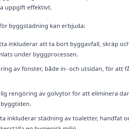
 uppgift effektivt.
 för byggstädning kan erbjuda:
a inkluderar att ta bort byggavfall, skräp oc
amlats under byggprocessen.
ing av fönster, både in- och utsidan, för att f
 rengöring av golvytor för att eliminera d
 byggtiden.
 inkluderar städning av toaletter, handfat o
kerställa en hygienisk miljö.