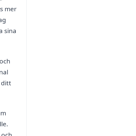
as mer
tag
a sina
 och
nal
 ditt
nom
le.
r och