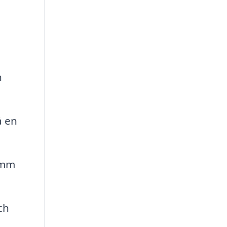
h
å en
amm
ch