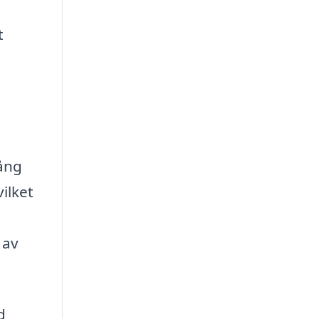
t
gång
vilket
 av
d