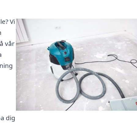
le? Vi
h
å vår
a
dning
å
a dig