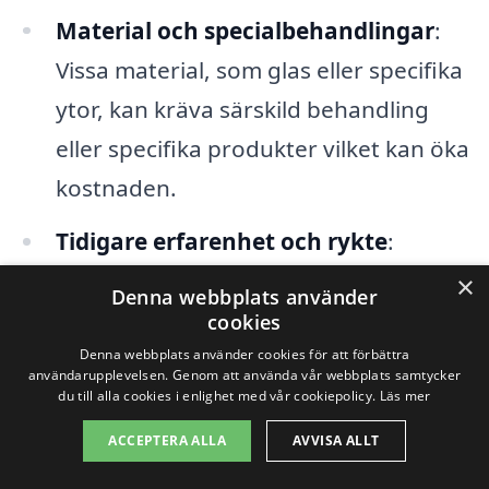
Material och specialbehandlingar
:
Vissa material, som glas eller specifika
ytor, kan kräva särskild behandling
eller specifika produkter vilket kan öka
kostnaden.
Tidigare erfarenhet och rykte
:
Företag med lång erfarenhet och bra
×
Denna webbplats använder
referenser kan ta ut högre priser,
cookies
vilket ofta speglar kvaliteten på deras
Denna webbplats använder cookies för att förbättra
användarupplevelsen. Genom att använda vår webbplats samtycker
arbete.
du till alla cookies i enlighet med vår cookiepolicy.
Läs mer
ACCEPTERA ALLA
AVVISA ALLT
När du söker efter byggstädning i Västra