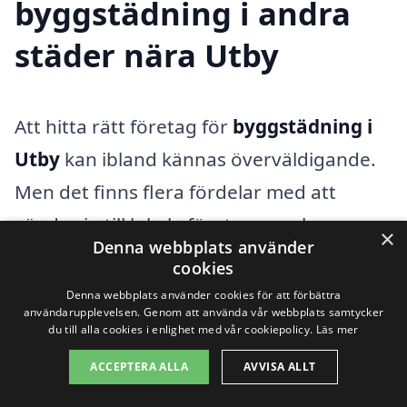
byggstädning i andra
städer nära Utby
Att hitta rätt företag för
byggstädning i
Utby
kan ibland kännas överväldigande.
Men det finns flera fördelar med att
vända sig till lokala företag som har
×
Denna webbplats använder
erfarenhet inom området. Dessa företag
cookies
kan erbjuda tjänster som är
Denna webbplats använder cookies för att förbättra
användarupplevelsen. Genom att använda vår webbplats samtycker
skräddarsydda för dina specifika behov
du till alla cookies i enlighet med vår cookiepolicy.
Läs mer
efter en byggnation eller renovering. När
ACCEPTERA ALLA
AVVISA ALLT
du letar efter hjälp med byggstädning, är