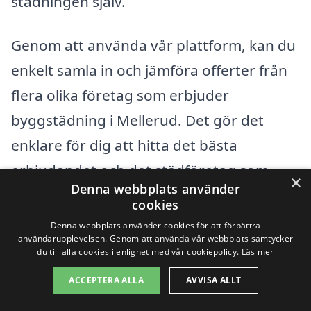
städningen själv.
Genom att använda vår plattform, kan du
enkelt samla in och jämföra offerter från
flera olika företag som erbjuder
byggstädning i Mellerud. Det gör det
enklare för dig att hitta det bästa
erbjudandet och det städföretag som
×
Denna webbplats använder
passar dina behov bäst. Oavsett om du
cookies
har ett stort eller litet projekt, är det
Denna webbplats använder cookies för att förbättra
användarupplevelsen. Genom att använda vår webbplats samtycker
viktigt att få rätt hjälp för att resultatet
du till alla cookies i enlighet med vår cookiepolicy.
Läs mer
ska bli som förväntat.
ACCEPTERA ALLA
AVVISA ALLT