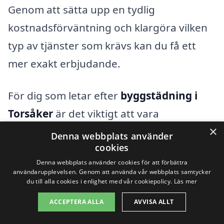
Genom att sätta upp en tydlig
kostnadsförväntning och klargöra vilken
typ av tjänster som krävs kan du få ett
mer exakt erbjudande.
För dig som letar efter
byggstädning i
Torsåker
är det viktigt att vara
×
välinformerad. Besök gärna vår plattform
Denna webbplats använder
cookies
för att enkelt jämföra priser och tjänster
Denna webbplats använder cookies för att förbättra
från olika städföretag i området. På så
användarupplevelsen. Genom att använda vår webbplats samtycker
du till alla cookies i enlighet med vår cookiepolicy.
Läs mer
sätt kan du få det bästa möjliga
erbjudandet och en professionell
ACCEPTERA ALLA
AVVISA ALLT
städning som uppfyller dina behov.