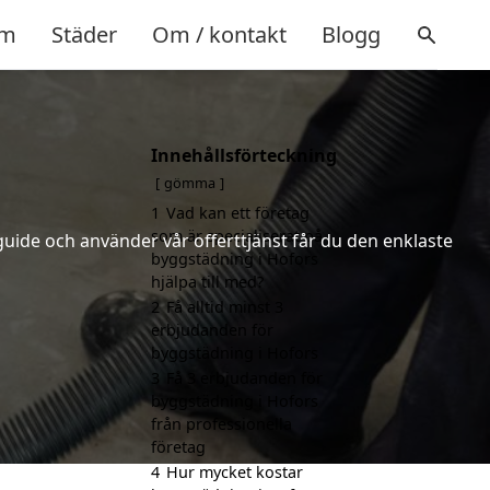
m
Städer
Om / kontakt
Blogg
Innehållsförteckning
gömma
1
Vad kan ett företag
som är specialiserat på
uide och använder vår offerttjänst får du den enklaste
byggstädning i Hofors
hjälpa till med?
2
Få alltid minst 3
erbjudanden för
byggstädning i Hofors
3
Få 3 erbjudanden för
byggstädning i Hofors
från professionella
företag
4
Hur mycket kostar