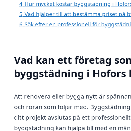
4
Hur mycket kostar byggstädning i Hofor
5
Vad hjälper till att bestämma priset på 
6
Sök efter en professionell för byggstädn
Vad kan ett företag som
byggstädning i Hofors h
Att renovera eller bygga nytt är spänn
och röran som följer med. Byggstädning i H
ditt projekt avslutas på ett professionell
byggstädning kan hjälpa till med en män