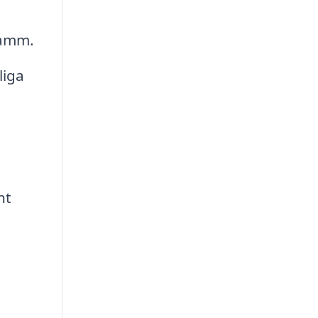
damm.
liga
ht