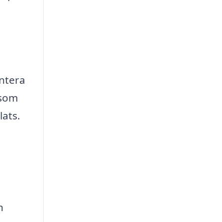
ntera
 som
lats.
h