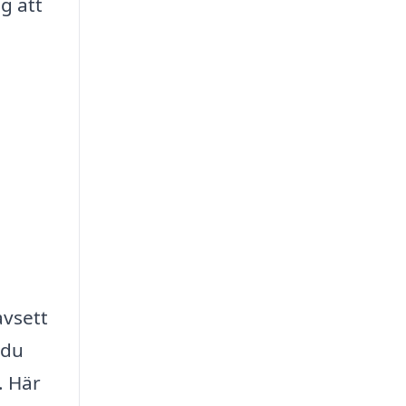
g att
avsett
 du
. Här