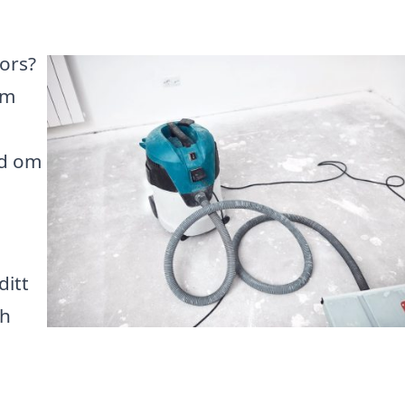
fors?
rm
nd om
ditt
ch