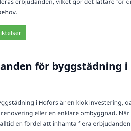
eras erbjudanden, vilket gör det lättare för di
 behov.
iktelser
udanden för byggstädning i
byggstädning i Hofors är en klok investering, o
 renovering eller en enklare ombyggnad. När
et alltid en fördel att in­hämta flera erbjudanden