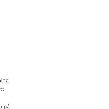
ning
tt
a på