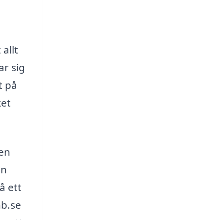
h
allt
ar sig
t på
ket
 en
en
å ett
nb.se