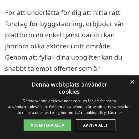
För att underlätta för dig att hitta rätt
företag för byggstädning, erbjuder vår
plattform en enkel tjänst där du kan
jämföra olika aktörer i ditt område.
Genom att fylla i dina uppgifter kan du
snabbt ta emot offerter som är
skräddarsydda för just dina behov och
×
Denna webbplats använder
krav. Detta gör att du slipper spendera tid
cookies
och energi på att leta på egen hand och
Denna webbplats använder cookies för att förbättra
användarupplevelsen. Genom att använda vår webbplats samtycker
istället kan fokusera på det verkliga
du till alla cookies i enlighet med vår cookiepolicy.
Läs mer
projektet.
ACCEPTERA ALLA
AVVISA ALLT