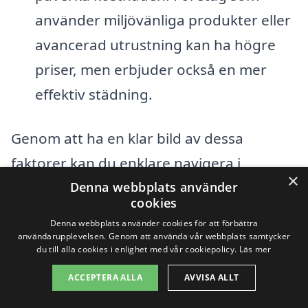
använder miljövänliga produkter eller
avancerad utrustning kan ha högre
priser, men erbjuder också en mer
effektiv städning.
Genom att ha en klar bild av dessa
faktorer kan du enklare navigera i
×
processen att få byggstädning i
Denna webbplats använder
cookies
Simlångsdalen. Det är alltid bra att begära
Denna webbplats använder cookies för att förbättra
flera offerter för att kunna jämföra priser
användarupplevelsen. Genom att använda vår webbplats samtycker
du till alla cookies i enlighet med vår cookiepolicy.
Läs mer
och tjänster. Plattformar som
xn--
ACCEPTERA ALLA
AVVISA ALLT
byggstdning-pris-0nb.se
gör det enkelt