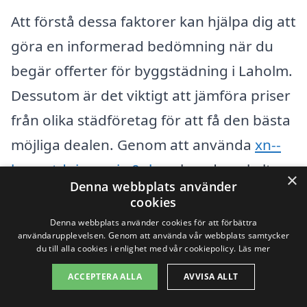
Att förstå dessa faktorer kan hjälpa dig att
göra en informerad bedömning när du
begär offerter för byggstädning i Laholm.
Dessutom är det viktigt att jämföra priser
från olika städföretag för att få den bästa
möjliga dealen. Genom att använda
xn--
byggstdning-pris-0nb.se
kan du enkelt
×
Denna webbplats använder
hitta och jämföra tjänster från lokala
cookies
städföretag. Detta ger dig möjlighet att få
Denna webbplats använder cookies för att förbättra
användarupplevelsen. Genom att använda vår webbplats samtycker
skräddarsydda offerter och välja det
du till alla cookies i enlighet med vår cookiepolicy.
Läs mer
alternativ som bäst passar dina behov
ACCEPTERA ALLA
AVVISA ALLT
och din budget. Tveka inte att be om