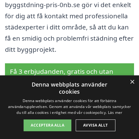
byggstdning-pris-0nb.se gör vi det enkelt
för dig att få kontakt med professionella
städexperter i ditt område, så att du kan
få en smidig och problemfri städning efter
ditt byggprojekt.
Få 3 erbjudanden, gratis och utan
×
förpliktelser
Denna webbplats använder
cookies
Denna webbplats använder cookies för att förbättra
användarupplevelsen. Genom att använda vår webbplats samtycker
du till alla cookies i enlighet med vår cookiepolicy.
Läs mer
Sök efter en
ACCEPTERA ALLA
AVVISA ALLT
professionell för