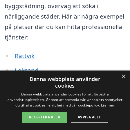
byggstädning, överväg att söka i
närliggande städer. Här är några exempel
på platser där du kan hitta professionella
tjänster:
Rättvik
Leksand
×
Denna webbplats använder
Borlänge
cookies
Denna webbplats använder cookies för att förbättra
Falun
användarupplevelsen. Genom att använda vår webbplats samtycker
du till alla cookies i enlighet med vår cookiepolicy.
Läs mer
Gagnef
ACCEPTERA ALLA
AVVISA ALLT
Säter