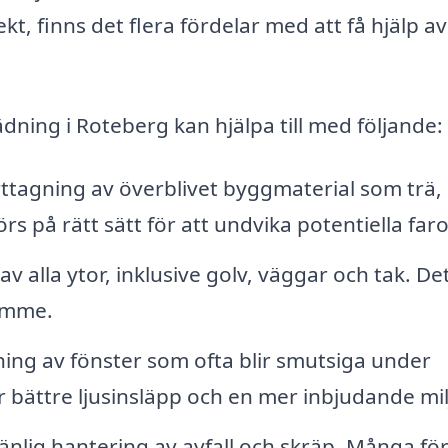
kt, finns det flera fördelar med att få hjälp av
dning i Roteberg kan hjälpa till med följande:
ttagning av överblivet byggmaterial som trä, 
rs på rätt sätt för att undvika potentiella faro
v alla ytor, inklusive golv, väggar och tak. De
rymme.
ning av fönster som ofta blir smutsiga under
bättre ljusinsläpp och en mer inbjudande mil
änlig hantering av avfall och skräp. Många fö