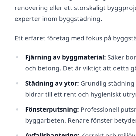
renovering eller ett storskaligt byggproje
experter inom byggstädning.
Ett erfaret företag med fokus på byggstä
Fjärning av byggmaterial:
Säker bor
och betong. Det är viktigt att detta gö
Städning av ytor:
Grundlig städning a
bidrar till ett rent och hygieniskt ut
Fönsterputsning:
Professionell puts
byggarbeten. Renare fönster betyder 
Avfallshantering:
Korrekt och miljöv