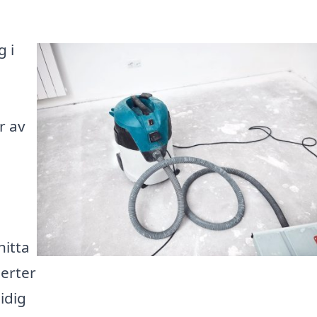
g i
r av
hitta
erter
idig