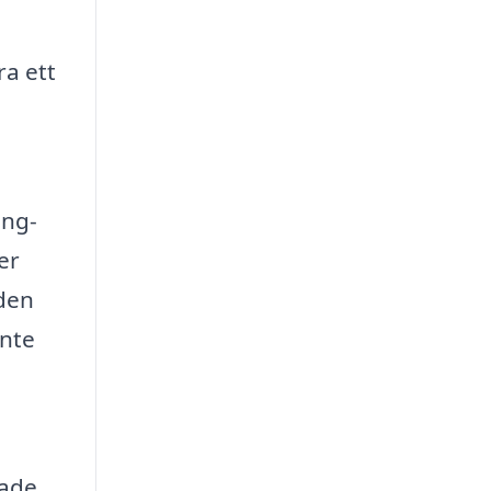
ra ett
ing-
er
 den
inte
rade