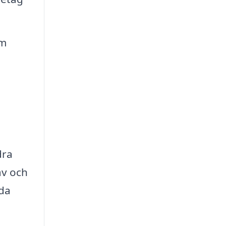
om
dra
av och
dda