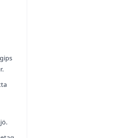
gips
r.
tta
jö.
retag