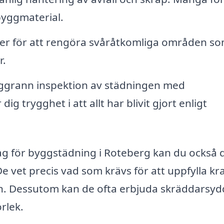
byggmaterial.
ter för att rengöra svåråtkomliga områden s
r.
grann inspektion av städningen med
g trygghet i att allt har blivit gjort enligt
tag för byggstädning i Roteberg kan du också 
e vet precis vad som krävs för att uppfylla kr
n. Dessutom kan de ofta erbjuda skräddarsy
orlek.