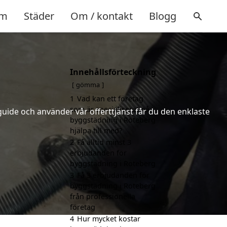
m
Städer
Om / kontakt
Blogg
Innehållsförteckning
gömma
1
Vad kan ett företag
som är specialiserat på
uide och använder vår offerttjänst får du den enklaste
byggstädning i Roteberg
hjälpa till med?
2
Få alltid minst 3
erbjudanden för
byggstädning i Roteberg
3
Få 3 erbjudanden för
byggstädning i Roteberg
från professionella
företag
4
Hur mycket kostar