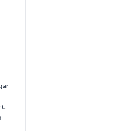
ngar
t
t.
h