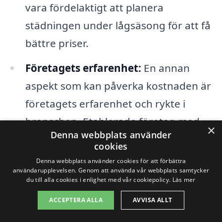
vara fördelaktigt att planera
städningen under lågsäsong för att få
bättre priser.
Företagets erfarenhet:
En annan
aspekt som kan påverka kostnaden är
företagets erfarenhet och rykte i
branschen. Etablerade företag med
×
Denna webbplats använder
goda referenser kan ta ut högre
cookies
priser, men de kan också erbjuda
Denna webbplats använder cookies för att förbättra
användarupplevelsen. Genom att använda vår webbplats samtycker
högre kvalitet på tjänsterna.
du till alla cookies i enlighet med vår cookiepolicy.
Läs mer
ACCEPTERA ALLA
AVVISA ALLT
Genom att förstå dessa faktorer kan du