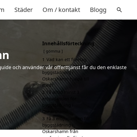
m
Städer
Om / kontakt
Blogg
Innehållsförteckning
mn
gömma
1
Vad kan ett företag
som är specialiserat på
uide och använder vår offerttjänst får du den enklaste
byggstädning i
Oskarshamn hjälpa till
med?
2
Få alltid minst 3
erbjudanden för
byggstädning i
Oskarshamn
3
Få 3 erbjudanden för
byggstädning i
Oskarshamn från