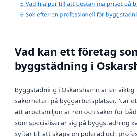
5
Vad hjälper till att bestämma priset på
6
Sök efter en professionell för byggstäd
Vad kan ett företag som
byggstädning i Oskars
Byggstädning i Oskarshamn är en viktig tj
säkerheten på byggarbetsplatser. När et
att arbetsmiljön är ren och säker för bå
som specialiserar sig på byggstädning ka
syftar till att skapa en polerad och profe