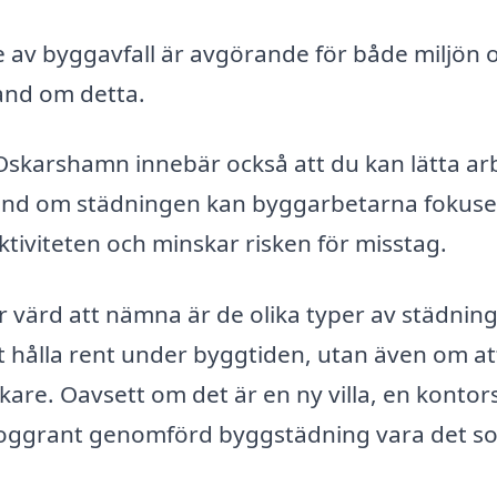
 av byggavfall är avgörande för både miljön 
hand om detta.
i Oskarshamn innebär också att du kan lätta ar
 hand om städningen kan byggarbetarna fokuse
ktiviteten och minskar risken för misstag.
 värd att nämna är de olika typer av städnin
t hålla rent under byggtiden, utan även om at
re. Oavsett om det är en ny villa, en kontor
 noggrant genomförd byggstädning vara det s