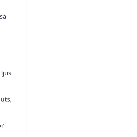
 så
ljus
muts,
ör