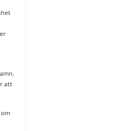
nhet
mer
hamn.
r att
å om