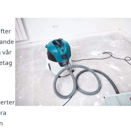
fter
rande
å vår
retag
perter
era
en