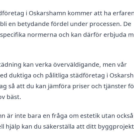
städföretag i Oskarshamn kommer att ha erfare
an bli en betydande fördel under processen. De
e specifika normerna och kan därför erbjuda 
ggstädning kan verka överväldigande, men vår
med duktiga och pålitliga städföretag i Oskars
lag så att du kan jämföra priser och tjänster fö
ov bäst.
mn är inte bara en fråga om estetik utan ocks
l hjälp kan du säkerställa att ditt byggprojekt