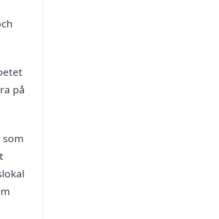
och
betet
ra på
g som
t
slokal
om