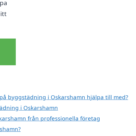
lpa
itt
t på byggstädning i Oskarshamn hjälpa till med?
städning i Oskarshamn
karshamn från professionella företag
rshamn?