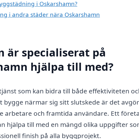
 byggstädning i Oskarshamn?
ning i andra städer nära Oskarshamn
 är specialiserat på
hamn hjälpa till med?
änst som kan bidra till både effektiviteten o
t bygge närmar sig sitt slutskede är det avg
de arbetare och framtida användare. Ett föret
n hjälpa till med en mängd olika uppgifter s
ssionell finish på alla byggprojekt.