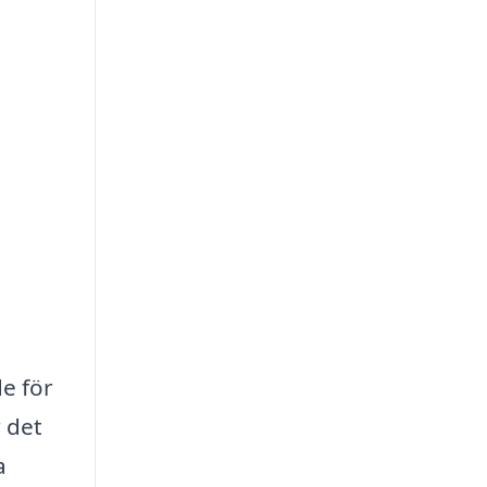
e för
 det
a