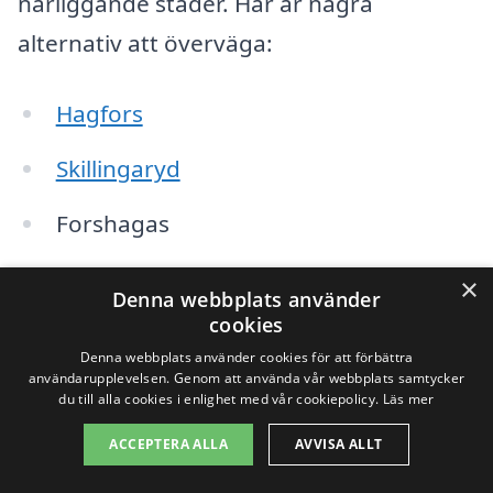
närliggande städer. Här är några
alternativ att överväga:
Hagfors
Skillingaryd
Forshagas
Deje
×
Denna webbplats använder
cookies
Karlskoga
Denna webbplats använder cookies för att förbättra
användarupplevelsen. Genom att använda vår webbplats samtycker
Sunne
du till alla cookies i enlighet med vår cookiepolicy.
Läs mer
Arvika
ACCEPTERA ALLA
AVVISA ALLT