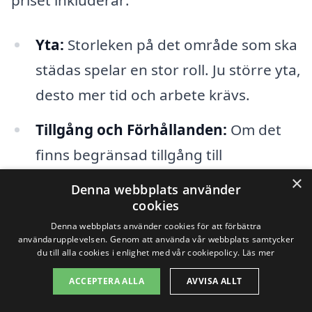
priset inkluderar:
Yta:
Storleken på det område som ska
städas spelar en stor roll. Ju större yta,
desto mer tid och arbete krävs.
Tillgång och Förhållanden:
Om det
finns begränsad tillgång till
byggnaden, eller om det finns
×
Denna webbplats använder
speciella förhållanden som
cookies
Denna webbplats använder cookies för att förbättra
komplicerar städningen, kan detta
användarupplevelsen. Genom att använda vår webbplats samtycker
påverka kostnaderna.
du till alla cookies i enlighet med vår cookiepolicy.
Läs mer
ACCEPTERA ALLA
AVVISA ALLT
Material och Avfall:
Olika typer av