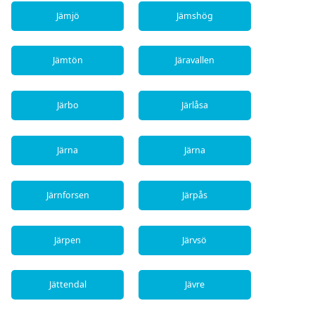
Jämjö
Jämshög
Jämtön
Järavallen
Järbo
Järlåsa
Järna
Järna
Järnforsen
Järpås
Järpen
Järvsö
Jättendal
Jävre