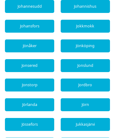
Johannesudd
Johannishus
Johansfors
Jokkmokk
Jönåker
Jönköping
Jonsered
Jonslund
Jonstorp
Jordbro
Jörlanda
Jörn
Jössefors
Jukkasjärvi