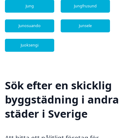
Jung
Jungfrusund
Junosuando
Junsele
Juoksengi
Sök efter en skicklig
byggstädning i andra
städer i Sverige
Att hitta ett pålitligt företag för