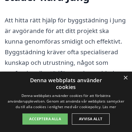
Att hitta rätt hjälp för byggstädning i Jung
är avgörande för att ditt projekt ska
kunna genomföras smidigt och effektivt.
Byggstädning kräver ofta specialiserad
kunskap och utrustning, något som
professionella städföretag kan erbjuda.
×
Denna webbplats använder
Genom att vända dig till experter kan du
cookies
säkerställa att din byggplats blir
Denna webbplats använder cookies för att förbättra
användarupplevelsen. Genom att använda vår webbplats samtycker
ordentligt städad och säker för fortsatt
du till alla cookies i enlighet med vår cookiepolicy.
Läs mer
arbete eller inflyttning. Om du är ute efter
ACCEPTERA ALLA
AVVISA ALLT
byggstädning i Jung, finns det även