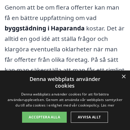
Genom att be om flera offerter kan man
få en bättre uppfattning om vad
byggstädning i Haparanda
kostar. Det är
alltid en god idé att ställa frågor och
klargöra eventuella oklarheter när man
får offerter från olika företag. På så sätt
kan man säkerställa att man får ett rimligt
×
Denna webbplats använder
pris och en service som motsvarar ens
cookies
behov.
Denna webbplats använder cookies för att förbättra
användarupplevelsen. Genom att använda vår webbplats samtycker
du till alla cookies i enlighet med vår cookiepolicy.
Läs mer
Att använda en plattform som
xn--
ACCEPTERA ALLA
AVVISA ALLT
byggstdning-pris-0nb.se
kan underlätta