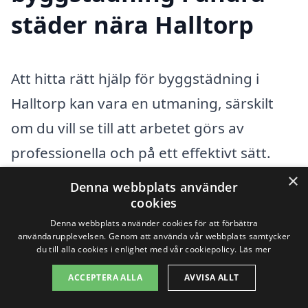
städer nära Halltorp
Att hitta rätt hjälp för byggstädning i
Halltorp kan vara en utmaning, särskilt
om du vill se till att arbetet görs av
professionella och på ett effektivt sätt.
Byggstädning är en viktig del av
×
Denna webbplats använder
renoverings- och byggprocessen, och det
cookies
Denna webbplats använder cookies för att förbättra
kan vara fördelaktigt att jämföra olika
användarupplevelsen. Genom att använda vår webbplats samtycker
tjänster och priser från företag i
du till alla cookies i enlighet med vår cookiepolicy.
Läs mer
närområdet. Genom att använda
ACCEPTERA ALLA
AVVISA ALLT
plattformar som
xn--byggstdning-pris-