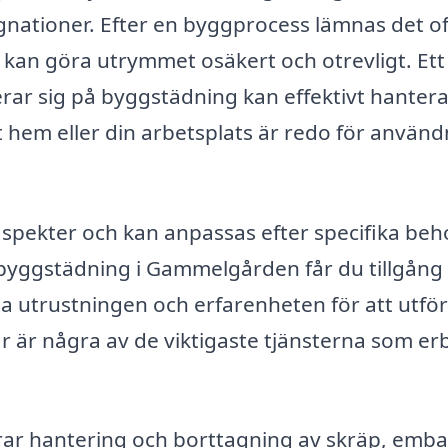
nationer. Efter en byggprocess lämnas det o
kan göra utrymmet osäkert och otrevligt. Ett
erar sig på byggstädning kan effektivt hanter
t hem eller din arbetsplats är redo för använ
spekter och kan anpassas efter specifika beh
byggstädning i Gammelgården får du tillgång t
 utrustningen och erfarenheten för att utfö
Här är några av de viktigaste tjänsterna som er
rar hantering och borttagning av skräp, emba