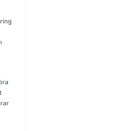
ring
n
öra
t
arar
.