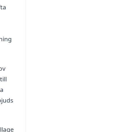
fta
a
dning
ov
ill
ra
bjuds
llage