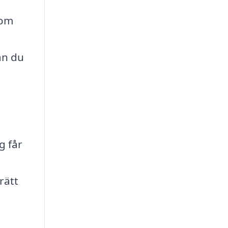
som
an du
g får
rätt