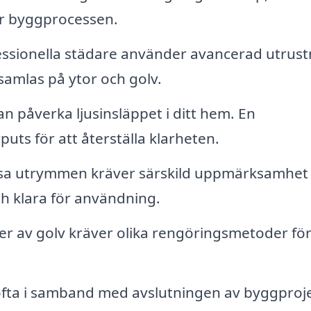
r byggprocessen.
ssionella städare använder avancerad utrust
amlas på ytor och golv.
n påverka ljusinsläppet i ditt hem. En
uts för att återställa klarheten.
a utrymmen kräver särskild uppmärksamhet 
ch klara för användning.
er av golv kräver olika rengöringsmetoder för
ofta i samband med avslutningen av byggproj