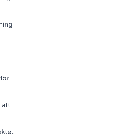
ning
för
 att
ektet