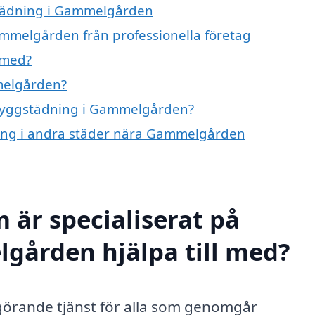
städning i Gammelgården
mmelgården från professionella företag
 med?
melgården?
å byggstädning i Gammelgården?
dning i andra städer nära Gammelgården
 är specialiserat på
gården hjälpa till med?
örande tjänst för alla som genomgår