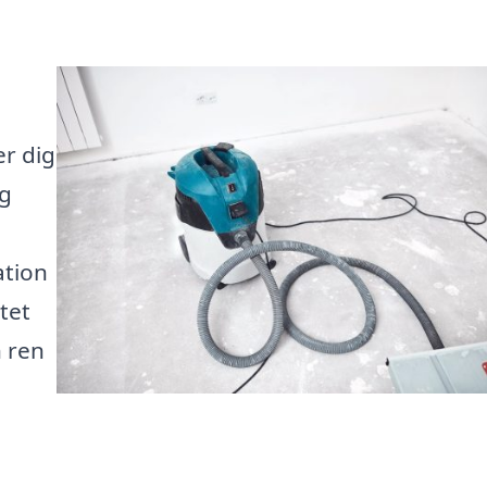
er dig
ag
ation
itet
h ren