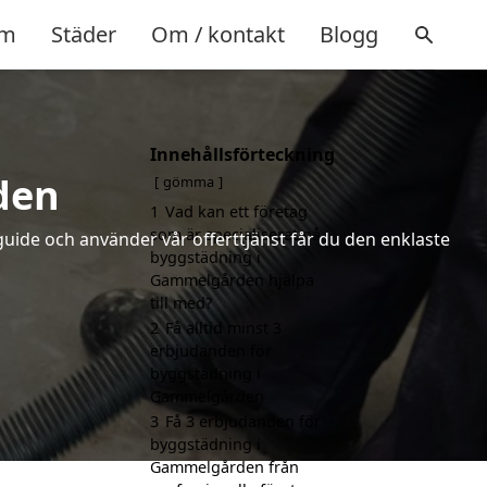
m
Städer
Om / kontakt
Blogg
Innehållsförteckning
den
gömma
1
Vad kan ett företag
som är specialiserat på
uide och använder vår offerttjänst får du den enklaste
byggstädning i
Gammelgården hjälpa
till med?
2
Få alltid minst 3
erbjudanden för
byggstädning i
Gammelgården
3
Få 3 erbjudanden för
byggstädning i
Gammelgården från