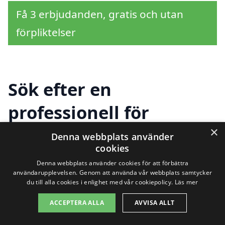
Få 3 erbjudanden, gratis och utan
förpliktelser
Sök efter en
professionell för
byggstädning i andra
×
Denna webbplats använder
cookies
städer nära Fritsla
Denna webbplats använder cookies för att förbättra
användarupplevelsen. Genom att använda vår webbplats samtycker
du till alla cookies i enlighet med vår cookiepolicy.
Läs mer
Att hitta hjälp med
byggstädning i Fritsla
ACCEPTERA ALLA
AVVISA ALLT
kan kännas som en utmaning, men det