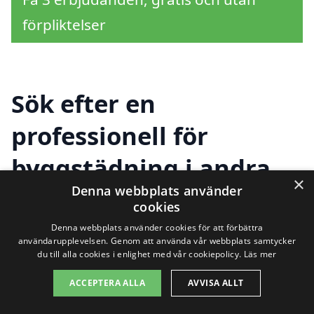
förpliktelser
Sök efter en
professionell för
byggstädning i andra
×
Denna webbplats använder
städer nära Landvetter
cookies
Denna webbplats använder cookies för att förbättra
användarupplevelsen. Genom att använda vår webbplats samtycker
Att hitta hjälp för byggstädning i
du till alla cookies i enlighet med vår cookiepolicy.
Läs mer
Landvetter kan vara en utmaning, särskilt
ACCEPTERA ALLA
AVVISA ALLT
om du inte vet var du ska börja. Det är