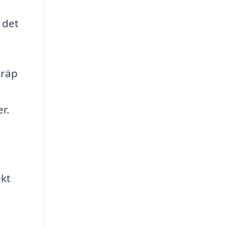
 det
kräp
r.
ekt