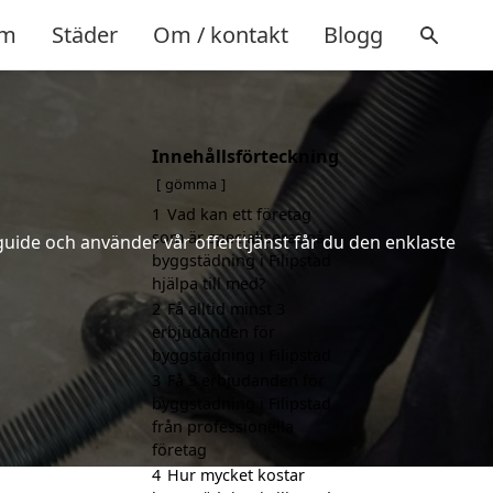
m
Städer
Om / kontakt
Blogg
Innehållsförteckning
gömma
1
Vad kan ett företag
som är specialiserat på
uide och använder vår offerttjänst får du den enklaste
byggstädning i Filipstad
hjälpa till med?
2
Få alltid minst 3
erbjudanden för
byggstädning i Filipstad
3
Få 3 erbjudanden för
byggstädning i Filipstad
från professionella
företag
4
Hur mycket kostar