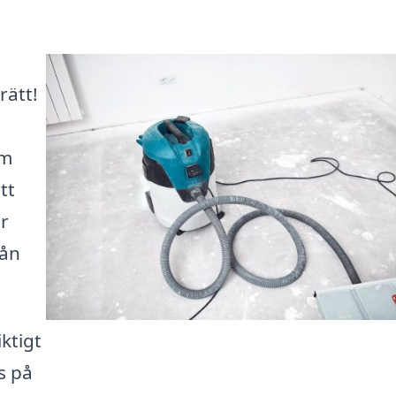
rätt!
om
tt
r
rån
iktigt
as på