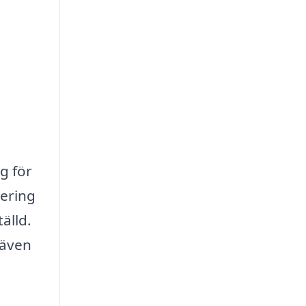
g för
ering
älld.
 även