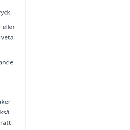
.
ryck.
 eller
 veta
rande
äker
ckså
rätt