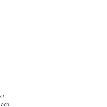
lar
 och