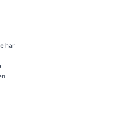
de har
a
en