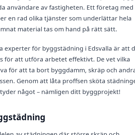
ida användare av fastigheten. Ett företag med
r en rad olika tjänster som underlättar hela
lämnat material tas om hand på rätt sätt.
a experter för byggstädning i Edsvalla är att 
r att utföra arbetet effektivt. De vet vilka
iva för att ta bort byggdamm, skräp och andr
sen. Genom att låta proffsen sköta städning
tyder något – nämligen ditt byggprojekt!
yggstädning
delen av städningen där större skräp och