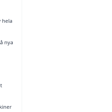
 hela
å nya
t
kiner