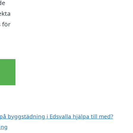
de
ekta
 för
på byggstädning i Edsvalla hjälpa till med?
ing