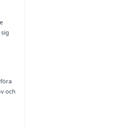
te
 sig
mföra
ov och