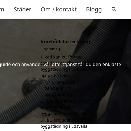
m
Städer
Om / kontakt
Blogg
Innehållsförteckning
gömma
1
Vad kan ett företag
som är specialiserat på
uide och använder vår offerttjänst får du den enklaste
byggstädning i Edsvalla
hjälpa till med?
1.1
Exempel på
tjänster inom
byggstädning
2
Få alltid minst 3
erbjudanden för
byggstädning i Edsvalla
3
Få 3 erbjudanden för
byggstädning i Edsvalla