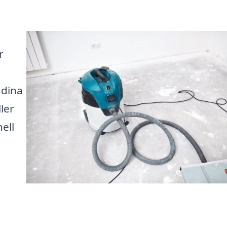
r
 dina
ler
ell