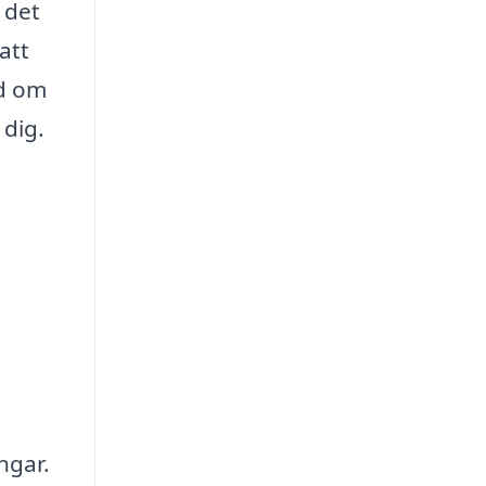
 det
att
nd om
 dig.
ngar.