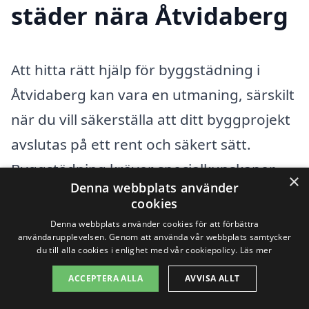
städer nära Åtvidaberg
Att hitta rätt hjälp för byggstädning i
Åtvidaberg kan vara en utmaning, särskilt
när du vill säkerställa att ditt byggprojekt
avslutas på ett rent och säkert sätt.
Byggstädning kräver specialkunskaper
×
Denna webbplats använder
och ofta professionell utrustning för att få
cookies
bort allt byggavfall och smuts. Om du
Denna webbplats använder cookies för att förbättra
användarupplevelsen. Genom att använda vår webbplats samtycker
letar efter företag som erbjuder denna
du till alla cookies i enlighet med vår cookiepolicy.
Läs mer
tjänst, bör du också överväga att söka i
ACCEPTERA ALLA
AVVISA ALLT
närliggande städer. Det kan ge dig fler