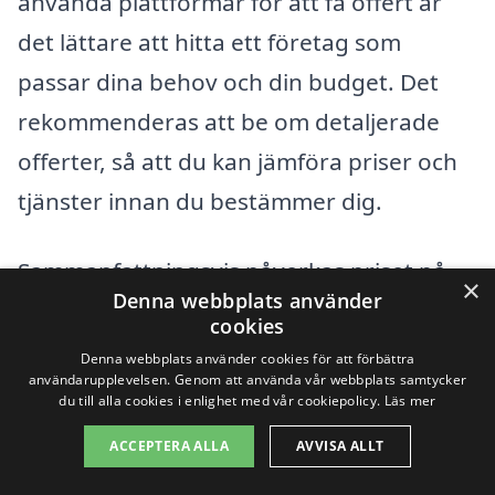
använda plattformar för att få offert är
det lättare att hitta ett företag som
passar dina behov och din budget. Det
rekommenderas att be om detaljerade
offerter, så att du kan jämföra priser och
tjänster innan du bestämmer dig.
Sammanfattningsvis påverkas priset på
×
Denna webbplats använder
byggstädning av olika faktorer, inklusive
cookies
storlek på området, typ av städning,
Denna webbplats använder cookies för att förbättra
användarupplevelsen. Genom att använda vår webbplats samtycker
utrustning och tillgänglighet. Genom att
du till alla cookies i enlighet med vår cookiepolicy.
Läs mer
noggrant analysera dessa faktorer och
ACCEPTERA ALLA
AVVISA ALLT
jämföra olika erbjudanden kan du hitta