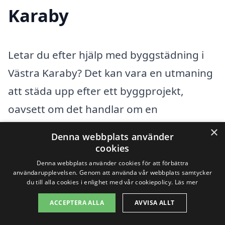
Karaby
Letar du efter hjälp med byggstädning i
Västra Karaby? Det kan vara en utmaning
att städa upp efter ett byggprojekt,
oavsett om det handlar om en
nybyggnation eller renovering. Många
×
Denna webbplats använder
gånger kräver denna typ av städning en
cookies
erfarenhet och know-how som endast
Denna webbplats använder cookies för att förbättra
användarupplevelsen. Genom att använda vår webbplats samtycker
professionella städfirmor kan erbjuda.
du till alla cookies i enlighet med vår cookiepolicy.
Läs mer
Genom att använda plattformen xn--
ACCEPTERA ALLA
AVVISA ALLT
byggstdning-pris-0nb.se kan du enkelt