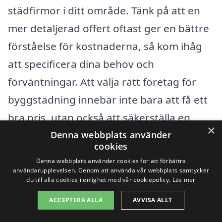
städfirmor i ditt område. Tänk på att en
mer detaljerad offert oftast ger en bättre
förståelse för kostnaderna, så kom ihåg
att specificera dina behov och
förväntningar. Att välja rätt företag för
byggstädning innebär inte bara att få ett
bra pris, utan också att säkerställa en
×
kvalitativ städning som ger dig ett bra
Denna webbplats använder
cookies
slutresultat efter byggprojektet. Genom
Denna webbplats använder cookies för att förbättra
att vara informerad och jämföra
användarupplevelsen. Genom att använda vår webbplats samtycker
du till alla cookies i enlighet med vår cookiepolicy.
Läs mer
alternativ blir det lättare att fatta ett klokt
ACCEPTERA ALLA
AVVISA ALLT
beslut i jakten på byggstädning i Ulvåker.