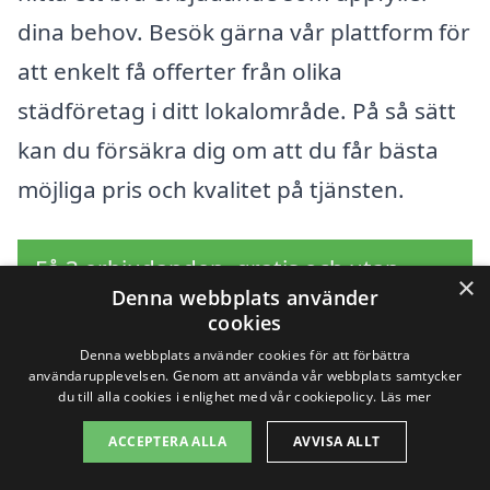
dina behov. Besök gärna vår plattform för
att enkelt få offerter från olika
städföretag i ditt lokalområde. På så sätt
kan du försäkra dig om att du får bästa
möjliga pris och kvalitet på tjänsten.
Få 3 erbjudanden, gratis och utan
×
Denna webbplats använder
förpliktelser
cookies
Denna webbplats använder cookies för att förbättra
användarupplevelsen. Genom att använda vår webbplats samtycker
du till alla cookies i enlighet med vår cookiepolicy.
Läs mer
Sök efter en
ACCEPTERA ALLA
AVVISA ALLT
professionell för