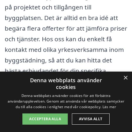
på projektet och tillgången till
byggplatsen. Det är alltid en bra idé att
begära flera offerter för att jämföra priser
och tjänster. Hos oss kan du enkelt få
kontakt med olika yrkesverksamma inom
byggstädning, så att du kan hitta det
bästa erbjudandet för din specifika
×
Denna webbplats använder
situation. Genom att förstå vad som
cookies
påverkar priset kan du göra ett mer
Denna webbplats använder cookies för att förbättra
informerat val och säkerställa en effektiv
användarupplevelsen. Genom att använda vår webbplats samtycker
du till alla cookies i enlighet med vår cookiepolicy.
Läs mer
och grundlig städning efter ditt
ACCEPTERA ALLA
AVVISA ALLT
byggprojekt.