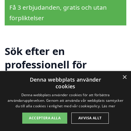
Få 3 erbjudanden, gratis och utan
förpliktelser
Sök efter en
professionell för
byggstädning i andra
×
Denna webbplats använder
cookies
städer nära Tjuvkil
Denna webbplats använder cookies för att förbättra
användarupplevelsen. Genom att använda vår webbplats samtycker
du till alla cookies i enlighet med vår cookiepolicy.
Läs mer
Att hitta en pålitlig firma för
ACCEPTERA ALLA
AVVISA ALLT
byggstädning i Tjuvkil
kan vara en