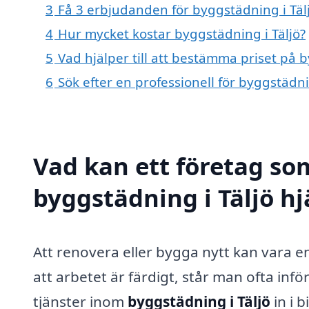
3
Få 3 erbjudanden för byggstädning i Tälj
4
Hur mycket kostar byggstädning i Täljö?
5
Vad hjälper till att bestämma priset på b
6
Sök efter en professionell för byggstädn
Vad kan ett företag som
byggstädning i Täljö hj
Att renovera eller bygga nytt kan vara
att arbetet är färdigt, står man ofta in
tjänster inom
byggstädning i Täljö
in i 