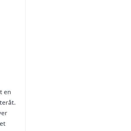
t en
teråt.
ver
et