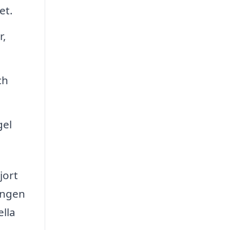
et.
r,
ch
gel
jort
ningen
ella