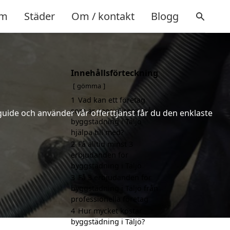
m
Städer
Om / kontakt
Blogg
Innehållsförteckning
gömma
1
Vad kan ett företag
som är specialiserat på
uide och använder vår offerttjänst får du den enklaste
byggstädning i Täljö
hjälpa till med?
2
Få alltid minst 3
erbjudanden för
byggstädning i Täljö
3
Få 3 erbjudanden för
byggstädning i Täljö från
professionella företag
4
Hur mycket kostar
byggstädning i Täljö?