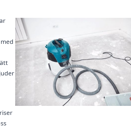
ar
n med
ätt
bjuder
riser
oss