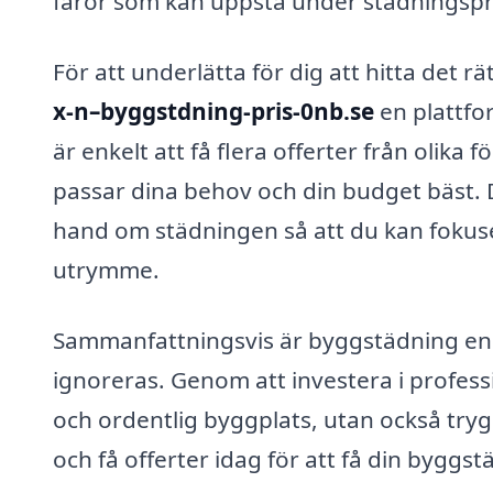
faror som kan uppstå under städningsp
För att underlätta för dig att hitta det r
x-n–byggstdning-pris-0nb.se
en plattfor
är enkelt att få flera offerter från olika 
passar dina behov och din budget bäst. D
hand om städningen så att du kan fokuser
utrymme.
Sammanfattningsvis är byggstädning en
ignoreras. Genom att investera i professi
och ordentlig byggplats, utan också tryg
och få offerter idag för att få din byggs