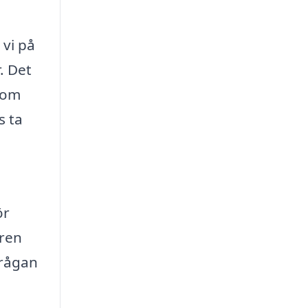
 vi på
. Det
 som
s ta
ör
 ren
frågan