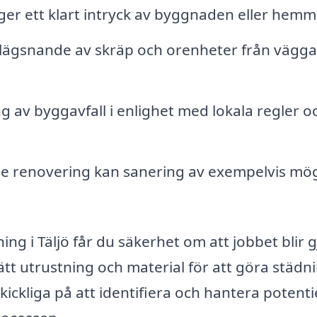
er ett klart intryck av byggnaden eller hemm
ägsnande av skräp och orenheter från vägga
ng av byggavfall i enlighet med lokala regler o
e renovering kan sanering av exempelvis mö
ng i Täljö får du säkerhet om att jobbet blir g
ätt utrustning och material för att göra städ
ckliga på att identifiera och hantera potenti