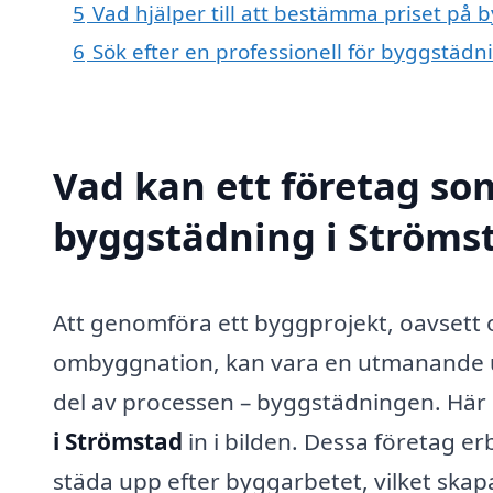
5
Vad hjälper till att bestämma priset på 
6
Sök efter en professionell för byggstädn
Vad kan ett företag som
byggstädning i Strömst
Att genomföra ett byggprojekt, oavsett 
ombyggnation, kan vara en utmanande upp
del av processen – byggstädningen. Hä
i Strömstad
in i bilden. Dessa företag erb
städa upp efter byggarbetet, vilket skap