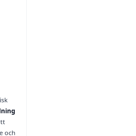
isk
dning
tt
re och