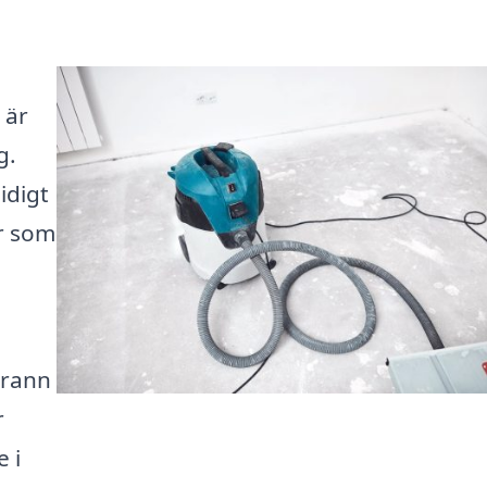
 är
g.
idigt
r som
grann
r
e i