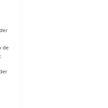
nder
v de
:
der