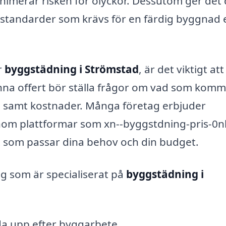
inimerar risken för olyckor. Dessutom ger det 
 standarder som krävs för en färdig byggnad e
r
byggstädning i Strömstad
, är det viktigt att
enna offert bör ställa frågor om vad som komm
t, samt kostnader. Många företag erbjuder
genom plattformar som xn--byggstdning-pris-0n
det som passar dina behov och din budget.
ag som är specialiserat på
byggstädning i
äda upp efter byggarbete.