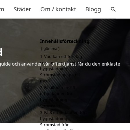
m
Städer
Om / kontakt
Blogg
Innehållsförteckning
d
gömma
1
Vad kan ett företag
som är specialiserat på
uide och använder vår offerttjänst får du den enklaste
byggstädning i
Strömstad hjälpa till
med?
2
Få alltid minst 3
erbjudanden för
byggstädning i
Strömstad
3
Få 3 erbjudanden för
byggstädning i
Strömstad från