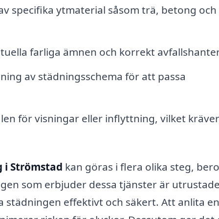
v specifika ytmaterial såsom trä, betong och
uella farliga ämnen och korrekt avfallshanter
ing av städningsschema för att passa
n för visningar eller inflyttning, vilket kräve
 i Strömstad
kan göras i flera olika steg, be
agen som erbjuder dessa tjänster är utrustad
 städningen effektivt och säkert. Att anlita e