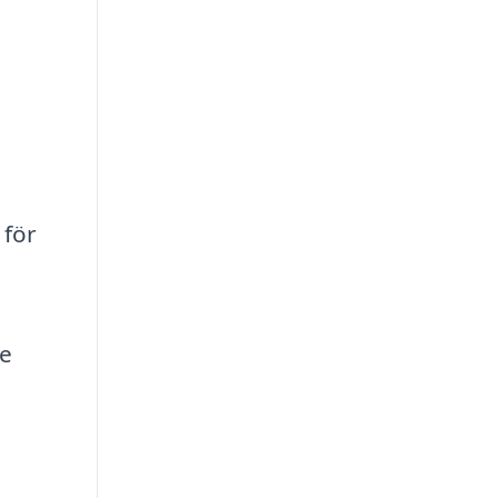
 för
de