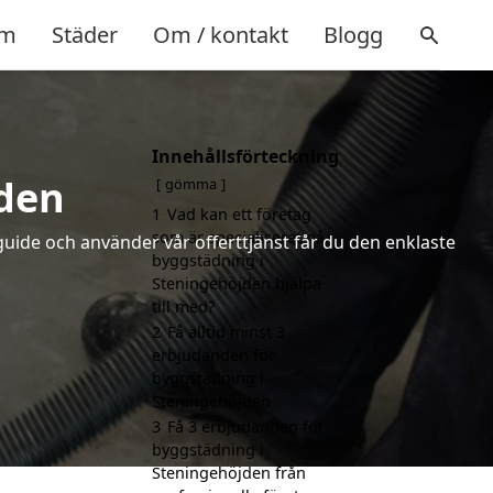
m
Städer
Om / kontakt
Blogg
Innehållsförteckning
jden
gömma
1
Vad kan ett företag
som är specialiserat på
uide och använder vår offerttjänst får du den enklaste
byggstädning i
Steningehöjden hjälpa
till med?
2
Få alltid minst 3
erbjudanden för
byggstädning i
Steningehöjden
3
Få 3 erbjudanden för
byggstädning i
Steningehöjden från