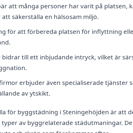
r att många personer har varit på platsen, 
r att säkerställa en hälsosam miljö.
g för att förbereda platsen för inflyttning ell
and.
bidrar till ett inbjudande intryck, vilket är särs
yggnation.
rmor erbjuder även specialiserade tjänster 
llande av ytskikt.
lla för byggstädning i Steningehöjden är att d
ka typer av byggrelaterade städutmaningar. De