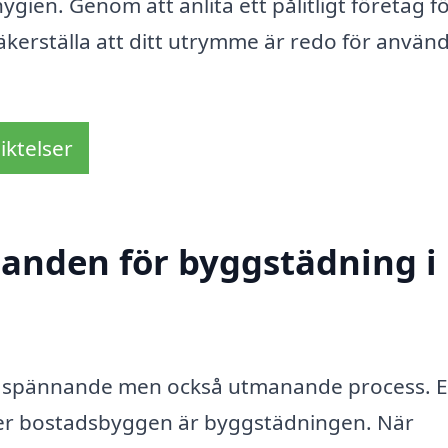
ygien. Genom att anlita ett pålitligt företag f
kerställa att ditt utrymme är redo för använ
iktelser
udanden för byggstädning i
en spännande men också utmanande process. E
ller bostadsbyggen är byggstädningen. När