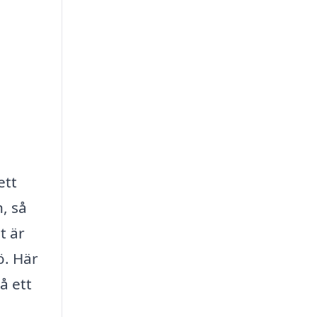
ett
, så
t är
ö. Här
å ett