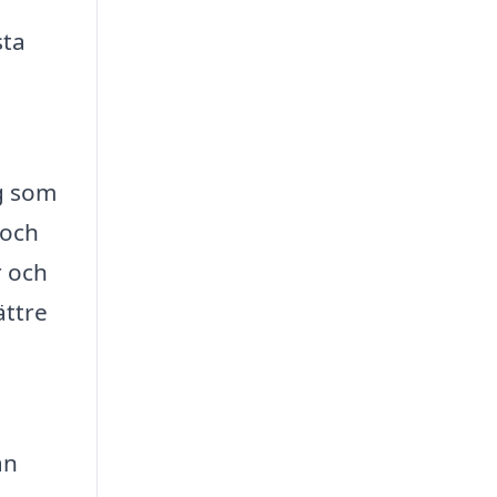
sta
g som
 och
r och
ättre
an