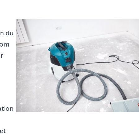
an du
som
ör
ation
et