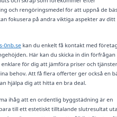
smuts och skräp som förekommer efter
ing och rengöringsmedel för att uppnå de bä
an fokusera på andra viktiga aspekter av ditt
s-0nb.se
kan du enkelt få kontakt med företa
ingehöjden. Här kan du skicka in din förfrågan
et enklare för dig att jämföra priser och tjänste
ina behov. Att få flera offerter ger också en b
 hjälpa dig att hitta en bra deal.
omma ihåg att en ordentlig byggstädning är en
bara till ett estetiskt tilltalande slutresultat ut