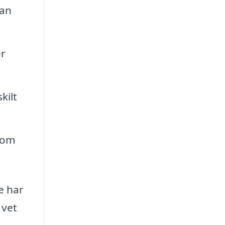
kan
er
kilt
som
e har
 vet