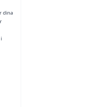
r dina
r
i