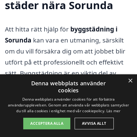
städer nära Sorunda
Att hitta rätt hjälp för
byggstädning i
Sorunda
kan vara en utmaning, särskilt
om du vill försäkra dig om att jobbet blir
utfört på ett professionellt och effektivt
sätt. Byggstädning är en viktig del av
×
Denna webbplats använder
varje byggprojekt, och det är avgörande
cookies
att ytorna rengörs noggrant efter
Denna webbplats använder cookies för att förbättra
byggarbete för att skapa en säker och
användarupplevelsen. Genom att använda vår webbplats samtycker
du till alla cookies i enlighet med vår cookiepolicy.
Läs mer
trivsam miljö. Genom att anlita ett
ACCEPTERA ALLA
AVVISA ALLT
professionellt städföretag kan du spara