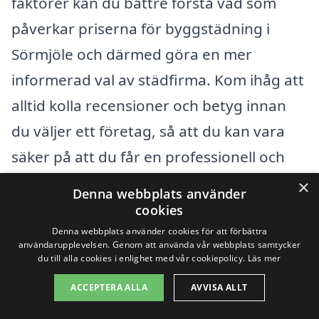
faktorer kan du bättre förstå vad som
påverkar priserna för byggstädning i
Sörmjöle och därmed göra en mer
informerad val av städfirma. Kom ihåg att
alltid kolla recensioner och betyg innan
du väljer ett företag, så att du kan vara
säker på att du får en professionell och
kvalitativ tjänst.
×
Denna webbplats använder
cookies
Få 3 erbjudanden, gratis och utan
Denna webbplats använder cookies för att förbättra
användarupplevelsen. Genom att använda vår webbplats samtycker
förpliktelser
du till alla cookies i enlighet med vår cookiepolicy.
Läs mer
ACCEPTERA ALLA
AVVISA ALLT