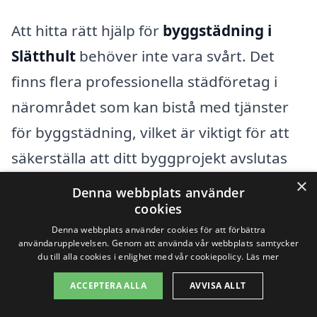
Att hitta rätt hjälp för
byggstädning i
Slätthult
behöver inte vara svårt. Det
finns flera professionella städföretag i
närområdet som kan bistå med tjänster
för byggstädning, vilket är viktigt för att
säkerställa att ditt byggprojekt avslutas
på ett säkert och effektivt sätt.
×
Denna webbplats använder
Byggstädning innebär att man tar hand
cookies
Denna webbplats använder cookies för att förbättra
om det efterföljande städningen som sker
användarupplevelsen. Genom att använda vår webbplats samtycker
efter bygg- eller renoveringsarbete, vilket
du till alla cookies i enlighet med vår cookiepolicy.
Läs mer
lämnar din fastighet ren och klar för
ACCEPTERA ALLA
AVVISA ALLT
användning.