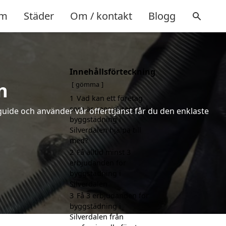
m
Städer
Om / kontakt
Blogg
Innehållsförteckning
n
gömma
1
Vad kan ett företag
som är specialiserat på
uide och använder vår offerttjänst får du den enklaste
byggstädning i
Silverdalen hjälpa till
med?
2
Få alltid minst 3
erbjudanden för
byggstädning i
Silverdalen
3
Få 3 erbjudanden för
byggstädning i
Silverdalen från