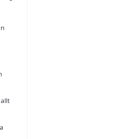
en
h
allt
ga