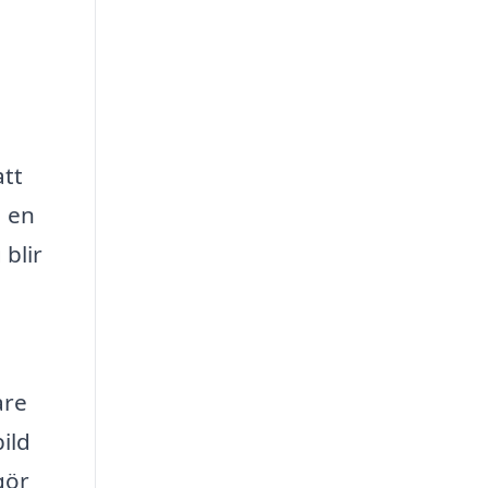
att
a en
 blir
a
are
ild
gör