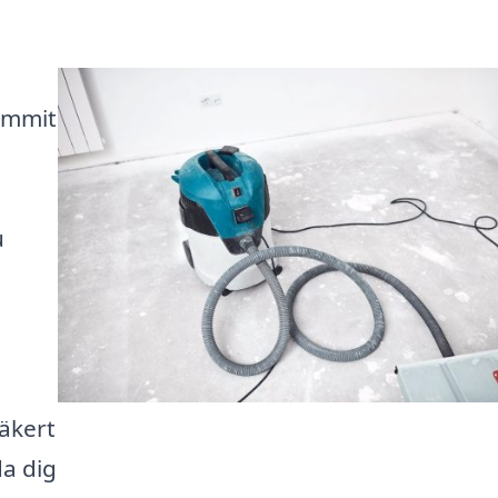
ommit
u
säkert
da dig