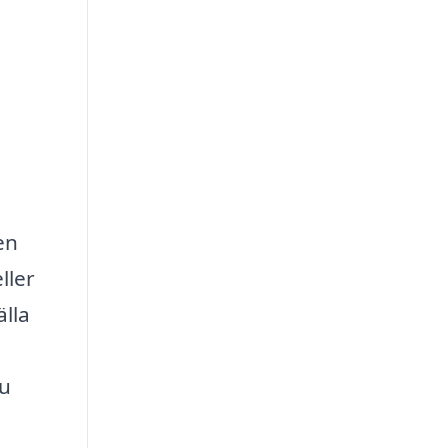
en
ller
lla
du