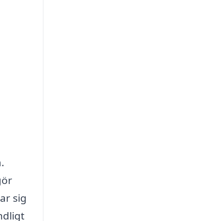
.
gör
ar sig
ndligt