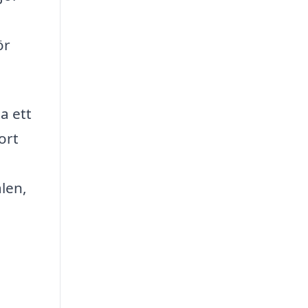
ör
a ett
ort
alen,