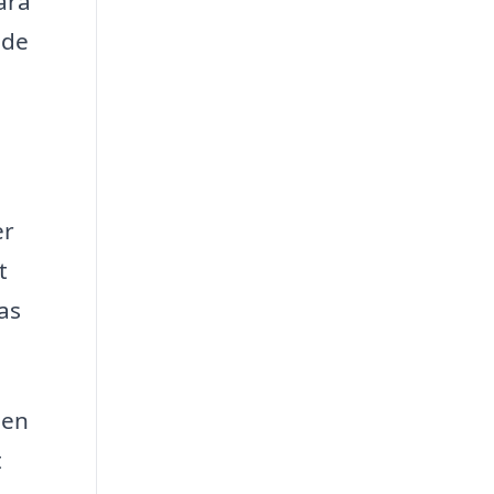
ara
åde
er
t
as
 en
t