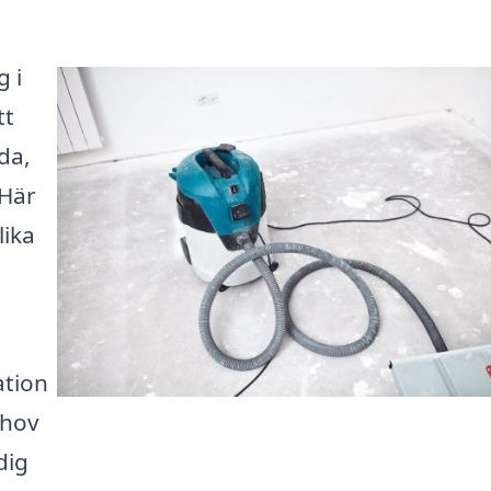
g i
tt
da,
 Här
lika
ation
ehov
dig