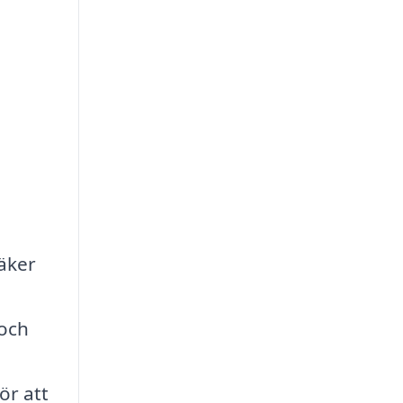
äker
 och
ör att