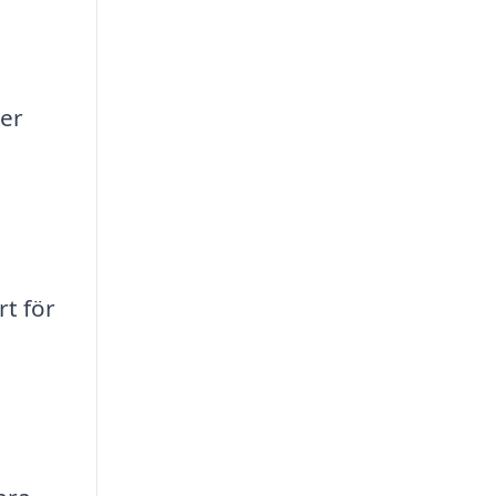
ler
t för