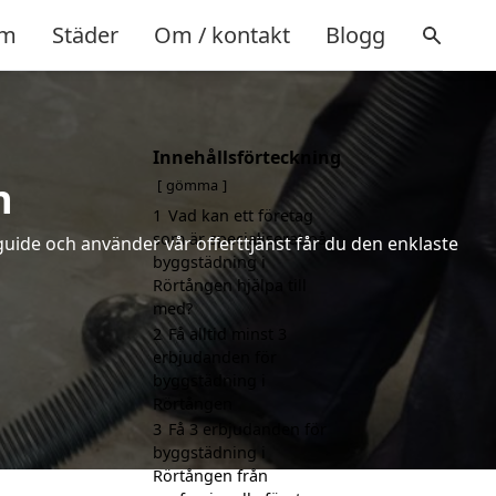
m
Städer
Om / kontakt
Blogg
Innehållsförteckning
n
gömma
1
Vad kan ett företag
som är specialiserat på
uide och använder vår offerttjänst får du den enklaste
byggstädning i
Rörtången hjälpa till
med?
2
Få alltid minst 3
erbjudanden för
byggstädning i
Rörtången
3
Få 3 erbjudanden för
byggstädning i
Rörtången från