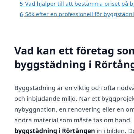
5
Vad hjälper till att bestämma priset på
6
Sök efter en professionell för byggstäd
Vad kan ett företag som
byggstädning i Rörtång
Byggstädning är en viktig och ofta nödv
och inbjudande miljö. När ett byggproje
nybyggnation, en renovering eller en o
andra material som måste tas om hand. 
byggstädning i Rörtången
in i bilden. 