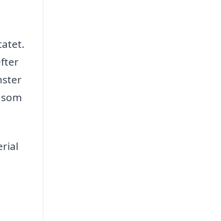
tatet.
fter
nster
g som
rial