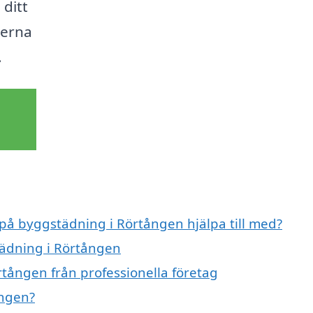
 ditt
serna
.
 på byggstädning i Rörtången hjälpa till med?
tädning i Rörtången
tången från professionella företag
ången?