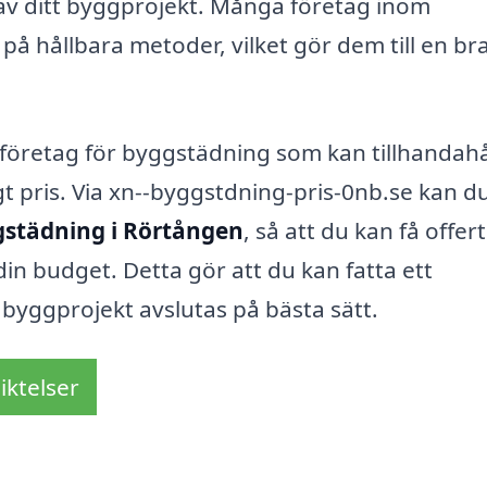
av ditt byggprojekt. Många företag inom
på hållbara metoder, vilket gör dem till en br
t företag för byggstädning som kan tillhandahå
ligt pris. Via xn--byggstdning-pris-0nb.se kan d
städning i Rörtången
, så att du kan få offer
n budget. Detta gör att du kan fatta ett
t byggprojekt avslutas på bästa sätt.
iktelser