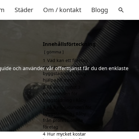
m
Städer
Om / kontakt
Blogg
Innehållsförteckning
gömma
1
Vad kan ett företag
som är specialiserat på
uide och använder vår offerttjänst får du den enklaste
byggstädning i Råby
hjälpa till med?
2
Få alltid minst 3
erbjudanden för
byggstädning i Råby
3
Få 3 erbjudanden för
byggstädning i Råby
från professionella
företag
4
Hur mycket kostar