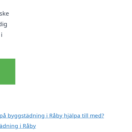
nske
dig
i
 på byggstädning i Råby hjälpa till med?
tädning i Råby