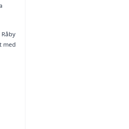
a
i Råby
tt med