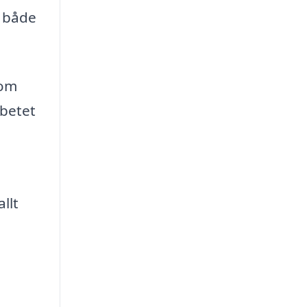
r både
 om
rbetet
llt