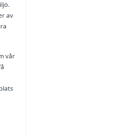
ljö.
er av
era
om vår
få
plats