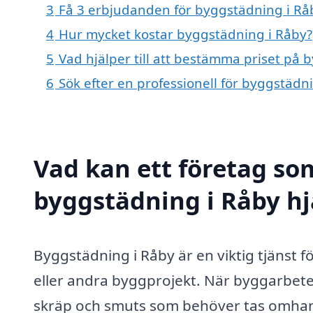
3
Få 3 erbjudanden för byggstädning i Råb
4
Hur mycket kostar byggstädning i Råby?
5
Vad hjälper till att bestämma priset på 
6
Sök efter en professionell för byggstädn
Vad kan ett företag som
byggstädning i Råby hj
Byggstädning i Råby är en viktig tjänst
eller andra byggprojekt. När byggarbetet 
skräp och smuts som behöver tas omhand