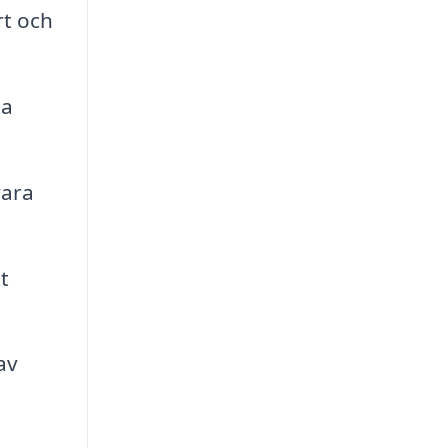
rt och
la
vara
t
av