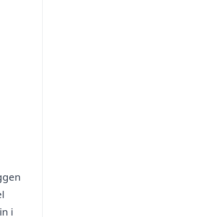
yggen
l
n i