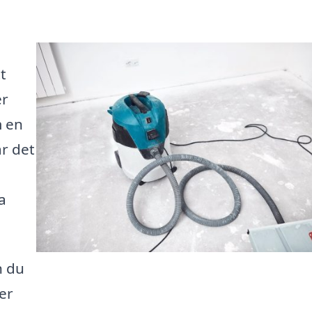
t
er
m en
r det
a
n du
er