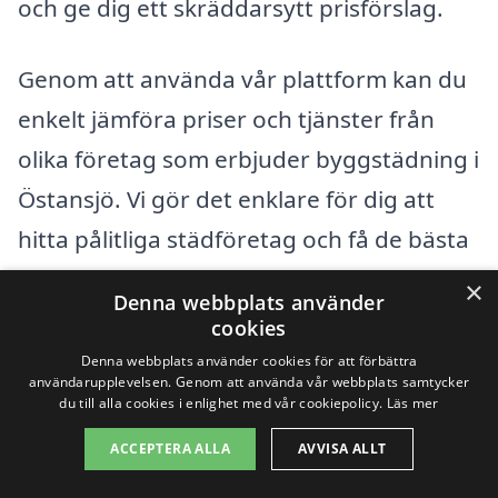
och ge dig ett skräddarsytt prisförslag.
Genom att använda vår plattform kan du
enkelt jämföra priser och tjänster från
olika företag som erbjuder byggstädning i
Östansjö. Vi gör det enklare för dig att
hitta pålitliga städföretag och få de bästa
erbjudandena för din byggstädning.
×
Denna webbplats använder
Tveka inte att utforska dina alternativ och
cookies
ta det första steget mot en ren och fräsch
Denna webbplats använder cookies för att förbättra
användarupplevelsen. Genom att använda vår webbplats samtycker
miljö efter byggprojektet!
du till alla cookies i enlighet med vår cookiepolicy.
Läs mer
ACCEPTERA ALLA
AVVISA ALLT
Få 3 erbjudanden, gratis och utan