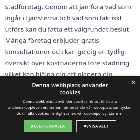
städföretag. Genom att jämföra vad som
ingår i tjänsterna och vad som faktiskt
utförs kan du fatta ett välgrundat beslut.
Många företag erbjuder gratis
konsultationer och kan ge dig en tydlig
översikt över kostnaderna före städning,
vilket kan hjälpa dig att planera din
×
budget bättre.
Denna webbplats använder
cookies
Denna webbplats använder cookies för att förbättra
Att använda en plattform som xn--
användarupplevelsen. Genom att använda vår webbplats samtycker
du till alla cookies i enlighet med vår cookiepolicy.
Läs mer
byggstdning-pris-0nb.se gör det enkelt
att hitta pålitliga och professionella
ACCEPTERA ALLA
AVVISA ALLT
företag för byggstädning i ditt område.